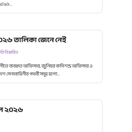
। ২০২৬…
২০২৬ তালিকা জেনে নেই
ি বিস্তারিত
িনীতে ব্যবহৃত অফিসার, জুনিয়র কমিশন্ড অফিসার ও
েশ সেনাবাহিনীর পদবী সমূহ হলো…
কেল ২০২৬