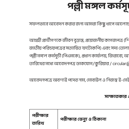
পল্লী মঙ্গল কর্
সফলভাবে আবেদন করার জন্য আমরা কিছু ধাপে আলোচন
আগ্রহী প্রার্থীগণকে জীবন বৃত্তান্ত, প্রয়োজনীয় কাগজপত্র (
জাতীয় পরিচয়পত্রের সত্যায়িত ফটোকপি) এবং সদ্য তোলা ০৩
পল্লী মঙ্গল কর্মসূচী (পিএমকে), প্রধান কার্যালয়, জির
তারিখের মধ্যে আবেদনপত্র ডাকযোগ/কুরিয়ার / circular
আবেদনপত্রে অবশ্যই পদের নাম, মোবাইল ও নিজস্ব ই-মেইল
সাক্ষাতকার 
পরীক্ষার
পরীক্ষার ভেন্যু ও ঠিকানা
তারিখ