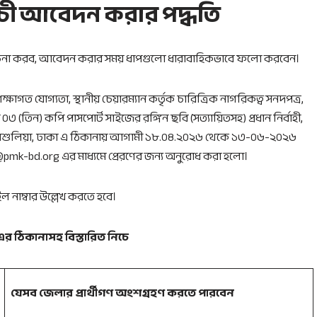
মসূচী আবেদন করার পদ্ধতি
া করব, আবেদন করার সময় ধাপগুলো ধারাবাহিকভাবে ফলো করবেন।
শিক্ষাগত যোগ্যতা, স্থানীয় চেয়ারম্যান কর্তৃক চারিত্রিক নাগরিকত্ব সনদপত্র,
 (তিন) কপি পাসপোর্ট সাইজের রঙ্গিন ছবি (সত্যায়িতসহ) প্রধান নির্বাহী,
াবো, আশুলিয়া, ঢাকা এ ঠিকানায় আগামী ১৮.০৪.২০২৬ থেকে ১৩-০৬-২০২৬
@pmk-bd.org এর মাধ্যমে প্রেরণের জন্য অনুরোধ করা হলো।
 নাম্বার উল্লেখ করতে হবে।
এর ঠিকানাসহ বিস্তারিত নিচে
যেসব জেলার প্রার্থীগণ অংশগ্রহণ করতে পারবেন