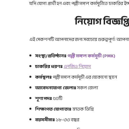
যদি যোগ্য প্রার্থী হন এবং পল্লী মঙ্গল কর্মসূচীতে চাকরির ই
নিয়োগ বিজ্ঞপ্তি
এই সেকশনটি আপনাদের জন্য সবচেয়ে গুরুত্বপূর্ণ। আপনা
সংস্থা/প্রতিষ্ঠানঃ
পল্লী মঙ্গল কর্মসূচী (PMK)
চাকরির ধরণঃ
এনজিও নিয়োগ
কর্মস্থলঃ
পল্লী মঙ্গল কর্মসূচী এর যেকোনো স্থানে
আবেদনযোগ্য জেলাঃ
সকল জেলা
শূণ্যপদঃ
৫০টি
শিক্ষাগত যোগ্যতাঃ
স্নাতক ডিগ্রি
বয়সসীমাঃ
১৮-৩৩ বছর