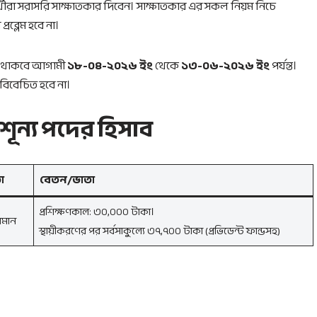
থীরা সরাসরি সাক্ষাতকার দিবেন। সাক্ষাতকার এর সকল নিয়ম নিচে
্লেম হবে না।
মান থাকবে আগামী
১৮-০৪-২০২৬ ইং
থেকে
১৩-০৬-২০২৬ ইং
পর্যন্ত।
 বিবেচিত হবে না।
র শূন্য পদের হিসাব
া
বেতন/ভাতা
প্রশিক্ষণকাল: ৩০,০০০ টাকা।
মমান
স্থায়ীকরণের পর সর্বসাকুল্যে ৩৭,৭০০ টাকা (প্রভিডেন্ট ফান্ডসহ)