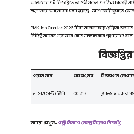
আজকের এই বিজ্ঞপ্তিতে আগ্রহী সকল এনজিও চাকরি প্রার্
সহজভাবে আলোচনা করা হয়েছে। আশা করি বুঝতে কোন প্রব
PMK Job Circular 2026 টিতে সাক্ষাতকার প্রক্রিয়া চল
নির্দিষ্ট সময়ের পরে আর কোন সাক্ষাতকার গ্রহণযোগ্য বলে
বিজ্ঞপ্তি
পদের নাম
পদ সংখ্যা
শিক্ষাগত যোগ্যত
ম্যানেজমেন্ট ট্রেইনি
৫০ জন
ন্যূনতম স্নাতক বা স
আরো দেখুন-
পল্লী বিকাশ কেন্দ্র নিয়োগ বিজ্ঞপ্তি