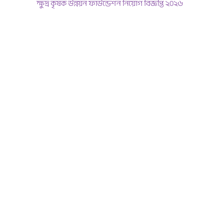
ক্ষুদ্র কৃষক উন্নয়ন ফাউন্ডেশন নিয়োগ বিজ্ঞপ্তি ২০২৬
June 11, 2026
রাজউক নিয়োগ বিজ্ঞপ্তি ২০২৬
June 4, 2026