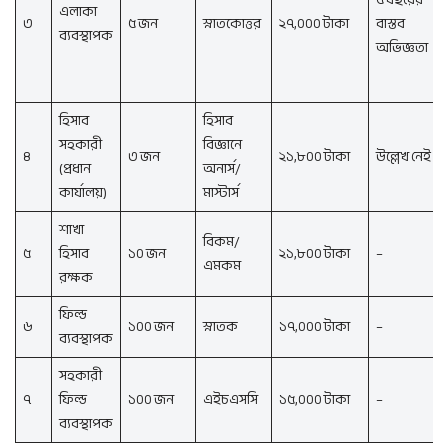
এলাকা
৩
৫ জন
স্নাতকোত্তর
২৭,০০০ টাকা
বাস্তব
ব্যবস্থাপক
অভিজ্ঞতা
হিসাব
হিসাব
সহকারী
বিজ্ঞানে
৪
৩ জন
২১,৮০০ টাকা
উল্লেখ নেই
(প্রধান
অনার্স/
কার্যালয়)
মাস্টার্স
শাখা
বিকম/
৫
হিসাব
১০ জন
২১,৮০০ টাকা
–
এমকম
রক্ষক
ফিল্ড
৬
১০০ জন
স্নাতক
১৭,০০০ টাকা
–
ব্যবস্থাপক
সহকারী
৭
ফিল্ড
১০০ জন
এইচএসসি
১৫,০০০ টাকা
–
ব্যবস্থাপক