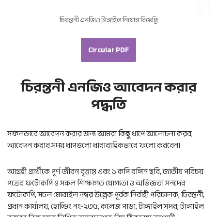
চিরন্তনী এনজিও টাঙ্গাইল নিয়োগ বিজ্ঞপ্তি
Circular PDF
চিরন্তনী এনজিও আবেদন করার
পদ্ধতি
সফলভাবে আবেদন করার জন্য আমরা কিছু ধাপে আলোচনা করব,
আবেদন করার সময় ধাপগুলো ধারাবাহিকভাবে ফলো করবেন।
আগ্রহী প্রার্থীকে পূর্ণ জীবন বৃত্তান্ত এবং ১ কপি রঙ্গিন ছবি, জাতীয় পরিচয়
পত্রের ফটোকপি ও সকল শিক্ষাগত যোগ্যতা ও অভিজ্ঞতা সনদের
ফটোকপি, সচল মোবাইল নম্বর উল্লেক পূর্বক নির্বাহী পরিচালক, চিরন্তনী,
প্রধান কার্যালয়, হোল্ডিং নং-২৩৫, কলেজ পাড়া, টাঙ্গাইল সদর, টাঙ্গাইল