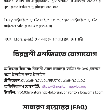
সকল পদে ০৬ মাস অস্থায়ীকাল সন্তোষজনকভাবে অতিক্রম করার পর
মূল্যায়নের ভিত্তিতে স্থায়ীকরণ করা হবে।
নিজস্ব বাইসাইকেল/মটর সাইকেল থাকতে হবে। বাইসাইকেল/মটর
সাইকেল চালিয়ে কাজ করতে হবে।
অধ্যয়নরত ছাত্র-ছাত্রীদের আবেদন করার প্রয়োজন নাই।
চিরন্তনী এনজিওতে যোগাযোগ
অফিসের ঠিকানা:
চিরন্তনী, প্রধান কার্যালয়,হোল্ডিং নং-২৩৫,কলেজ
পাড়া, টাঙ্গাইল সদর, টাঙ্গাইল
টেলিফোন:
০১৮৯৪-৭৩২২০২ অথবা ০১৮৯৪-৭৩২২০৩
অফিসিয়াল ওয়েবসাইট:
https://Chirontoni ngo-bd.org
ইমেইল:
nfo@Chirontoni ngo-bd.orgm/Chirontoni.bd@gmail.com
সাধারণ প্রশ্নোত্তর (FAQ)