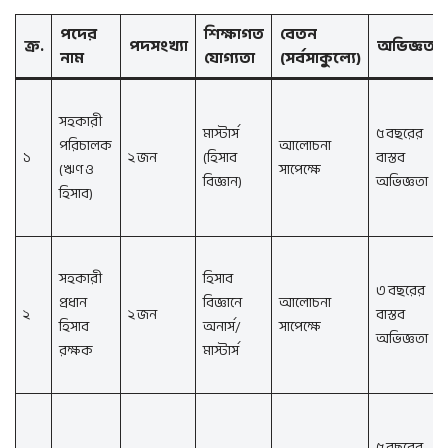
পদের
শিক্ষাগত
বেতন
ক্র.
পদসংখ্যা
অভিজ্ঞতা
নাম
যোগ্যতা
(সর্বসাকুল্যে)
সহকারী
মাস্টার্স
৫ বছরের
পরিচালক
আলোচনা
১
২ জন
(হিসাব
বাস্তব
(ঋণ ও
সাপেক্ষে
বিজ্ঞান)
অভিজ্ঞতা
হিসাব)
সহকারী
হিসাব
৩ বছরের
প্রধান
বিজ্ঞানে
আলোচনা
২
২ জন
বাস্তব
হিসাব
অনার্স/
সাপেক্ষে
অভিজ্ঞতা
রক্ষক
মাস্টার্স
৫ বছরের