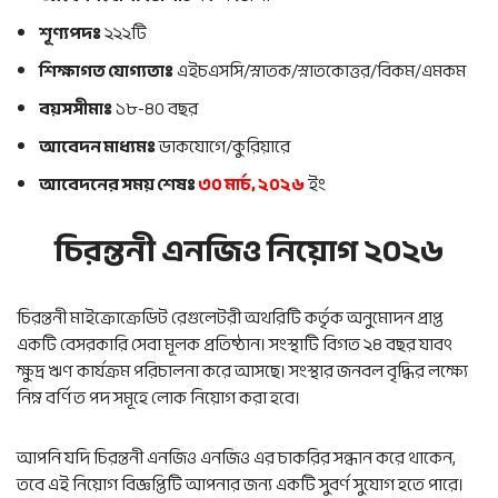
শূণ্যপদঃ
২২২টি
শিক্ষাগত যোগ্যতাঃ
এইচএসসি/স্নাতক/স্নাতকোত্তর/বিকম/এমকম
বয়সসীমাঃ
১৮-৪০ বছর
আবেদন মাধ্যমঃ
ডাকযোগে/কুরিয়ারে
আবেদনের সময় শেষঃ
৩০ মার্চ, ২০২৬
ইং
চিরন্তনী এনজিও নিয়োগ ২০২৬
চিরন্তনী মাইক্রোক্রেডিট রেগুলেটরী অথরিটি কর্তৃক অনুমোদন প্রাপ্ত
একটি বেসরকারি সেবা মূলক প্রতিষ্ঠান। সংস্থাটি বিগত ২৪ বছর যাবৎ
ক্ষুদ্র ঋণ কার্যক্রম পরিচালনা করে আসছে। সংস্থার জনবল বৃদ্ধির লক্ষ্যে
নিম্ন বর্ণিত পদ সমূহে লোক নিয়োগ করা হবে।
আপনি যদি চিরন্তনী এনজিও এনজিও এর চাকরির সন্ধান করে থাকেন,
তবে এই নিয়োগ বিজ্ঞপ্তিটি আপনার জন্য একটি সুবর্ণ সুযোগ হতে পারে।