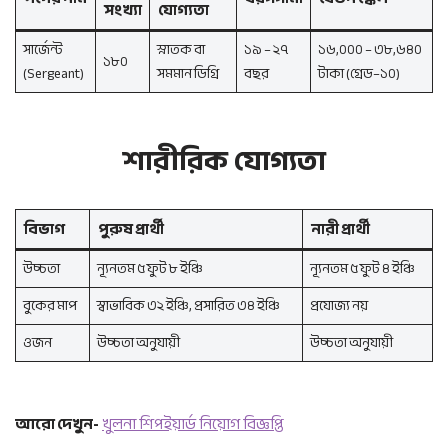
সংখ্যা
যোগ্যতা
সার্জেন্ট
স্নাতক বা
১৯ – ২৭
১৬,০০০ – ৩৮,৬৪০
১৮০
(Sergeant)
সমমান ডিগ্রি
বছর
টাকা (গ্রেড–১০)
শারীরিক যোগ্যতা
বিভাগ
পুরুষ প্রার্থী
নারী প্রার্থী
উচ্চতা
ন্যূনতম ৫ ফুট ৮ ইঞ্চি
ন্যূনতম ৫ ফুট ৪ ইঞ্চি
বুকের মাপ
স্বাভাবিক ৩২ ইঞ্চি, প্রসারিত ৩৪ ইঞ্চি
প্রযোজ্য নয়
ওজন
উচ্চতা অনুযায়ী
উচ্চতা অনুযায়ী
আরো দেখুন-
খুলনা শিপইয়ার্ড নিয়োগ বিজ্ঞপ্তি