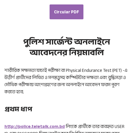
Circular PDF
পুলিশ সার্জেন্ট অনলাইনে
আবেদনের নিয়মাবলি
শারীরিক সক্ষমতা যাচাই পরীক্ষা বা Physical Endurance Test (PET) -এ
উত্তীর্ণ প্রার্থীদের লিখিত ও মনস্তত্ত্বসহ কম্পিউটার দক্ষতা এবং বুদ্ধিমত্তা ও
মৌখিক পরীক্ষায় অংশগ্রহণের জন্য অনলাইনে আবেদন ফরম পূরণ
করতে হবে;
প্রথম ধাপ
http://police.teletalk.com.bd
লিংকে প্রার্থীকে তার ব্যবহৃত USER