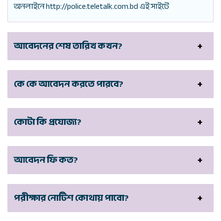
অনলাইনে http://police.teletalk.com.bd এই সাইটে
আবেদনের শেষ তারিখ কখন?
কে কে আবেদন করতে পারবে?
কোটা কি প্রযোজ্য?
আবেদন ফি কত?
পরীক্ষার নোটিশ কোথায় পাবো?