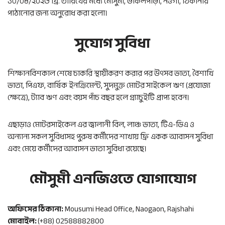
১০/০৪/২০২৬ খ্রি. তারিখের মধ্যে মৌসুমী, উকিলপাড়া, নওগাঁ, ঠিকানায়
পাঠানোর জন্য অনুরোধ করা হলো।
সুযোগ সুবিধা
শিক্ষানবিশকাল শেষে চাকরি স্থায়ীকরণ করার পর উৎসব ভাতা, বৈশাখি
ভাতা, পিএফ, বার্ষিক ইনক্রিমেন্ট, সুদমুক্ত মোটর সাইকেল ঋণ (প্রযোজ্য
ক্ষেত্রে), ট্যাব ঋণ এবং বয়স পাঁচ বছর হলে গ্র্যাচুইটি প্রাপ্য হবেন।
এছাড়াও মোটরসাইকেল এর জ্বালানী বিল, লাঞ্চ ভাতা, টিএ-ডিএ ও
অন্যান্য সকল সুবিধাসহ পুরুষ কর্মীদের শাখায় ফ্রি একক আবাসন সুবিধা
এবং মেয়ে কর্মীদের আবাসন ভাতা সুবিধা রয়েছে।
মৌসুমী এনজিওতে যোগাযোগ
অফিসের ঠিকানা:
Mousumi Head Office, Naogaon, Rajshahi
মোবাইল:
(+88) 02588882800