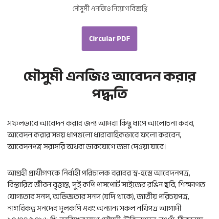
মৌসুমী এনজিও নিয়োগ বিজ্ঞপ্তি
Circular PDF
মৌসুমী এনজিও আবেদন করার
পদ্ধতি
সফলভাবে আবেদন করার জন্য আমরা কিছু ধাপে আলোচনা করব,
আবেদন করার সময় ধাপগুলো ধারাবাহিকভাবে ফলো করবেন,
আবেদনপত্র সরাসরি অথবা ডাকযোগে জমা দেওয়া যাবে।
আগ্রহী প্রার্থীগণকে নির্বাহী পরিচালক বরাবর স্ব-হস্তে আবেদনপত্র,
বিস্তারিত জীবন বৃত্তান্ত, দুই কপি পাসপোর্ট সাইজের রঙিন ছবি, শিক্ষাগত
যোগ্যতার সনদ, অভিজ্ঞতার সনদ (যদি থাকে), জাতীয় পরিচয়পত্র,
নাগরিকত্ব সনদের মূলকপি এবং অন্যান্য সকল নথিপত্র আগামী