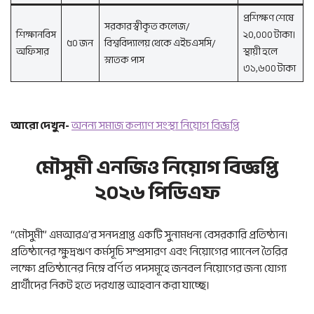
প্রশিক্ষণ শেষে
সরকার স্বীকৃত কলেজ/
শিক্ষানবিস
২০,০০০ টাকা।
৫০ জন
বিশ্ববিদ্যালয় থেকে এইচএসসি/
অফিসার
স্থায়ী হলে
স্নাতক পাস
৩১,৬০০ টাকা
আরো দেখুন-
অনন্য সমাজ কল্যাণ সংস্থা নিয়োগ বিজ্ঞপ্তি
মৌসুমী এনজিও নিয়োগ বিজ্ঞপ্তি
২০২৬ পিডিএফ
“মৌসুমী” এমআরএ’র সনদপ্রাপ্ত একটি সুনামধন্য বেসরকারি প্রতিষ্ঠান।
প্রতিষ্ঠানের ক্ষুদ্রঋণ কর্মসূচি সম্প্রসারণ এবং নিয়োগের প্যানেল তৈরির
লক্ষ্যে প্রতিষ্ঠানের নিম্নে বর্ণিত পদসমূহে জনবল নিয়োগের জন্য যোগ্য
প্রার্থীদের নিকট হতে দরখাস্ত আহবান করা যাচ্ছে।