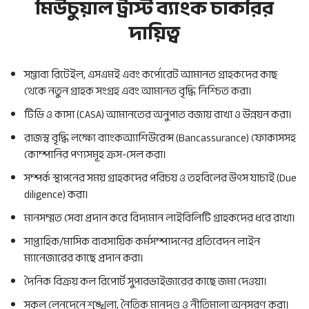
মিউচুয়াল ট্রাস্ট ব্যাংক চাকরির
দায়িত্ব
সম্ভাব্য রিটেইল, এসএমই এবং কর্পোরেট আমানত গ্রাহকদের কাছ
থেকে নতুন গ্রাহক সংগ্রহ এবং আমানত বৃদ্ধি নিশ্চিত করা।
টিডি ও কাসা (CASA) আমানতের অনুপাত বজায় রাখা ও উন্নয়ন করা।
রাজস্ব বৃদ্ধি লক্ষ্যে ব্যাংকঅ্যাশিউরেন্স (Bancassurance) ফোকাসসহ
কোম্পানির পণ্যসমূহ ক্রস-সেল করা।
সম্পর্ক স্থাপনের সময় গ্রাহকদের পরিচয় ও তহবিলের উৎস যাচাই (Due
diligence) করা।
মানসম্মত সেবা প্রদান করে বিদ্যমান লাইবিলিটি গ্রাহকদের ধরে রাখা।
সাপ্তাহিক/মাসিক ব্যবসায়িক কর্মসম্পাদনের প্রতিবেদন লাইন
ম্যানেজারের কাছে প্রদান করা।
দৈনিক বিক্রয় কল রিপোর্ট সুপারভাইজারের কাছে জমা দেওয়া।
সকল লেনদেনে শৃঙ্খলা, নৈতিক মানদণ্ড ও নীতিমালা অনুসরণ করা।