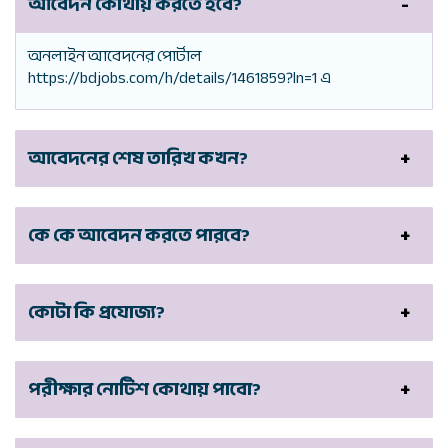
আবেদন কোথায় করতে হবে?
অনলাইন আবেদনের পোর্টাল
https://bdjobs.com/h/details/1461859?ln=1 এ
আবেদনের শেষ তারিখ কখন?
কে কে আবেদন করতে পারবে?
কোটা কি প্রযোজ্য?
পরীক্ষার নোটিশ কোথায় পাবো?