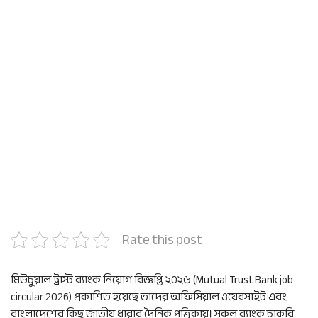
Rate this post
মিউচুয়াল ট্রাস্ট ব্যাংক নিয়োগ বিজ্ঞপ্তি ২০২৬ (Mutual Trust Bank job
circular 2026) প্রকাশিত হয়েছে তাদের অফিসিয়াল ওয়েবসাইট এবং
বাংলাদেশের কিছু জাতীয় ধারার দৈনিক পত্রিকায়। সকল ব্যাংক চাকরি