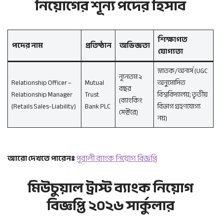
নিয়োগের শূন্য পদের হিসাব
শিক্ষাগত
পদের নাম
প্রতিষ্ঠান
অভিজ্ঞতা
যোগ্যতা
স্নাতক/অনার্স (UGC
ন্যূনতম ২
Relationship Officer –
Mutual
অনুমোদিত
বছর
Relationship Manager
Trust
বিশ্ববিদ্যালয়; তৃতীয়
(ব্যাংকিং
(Retails Sales-Liability)
Bank PLC
বিভাগ গ্রহণযোগ্য
সেক্টরে)
নয়)
আরো দেখতে পারেনঃ
পূবালী ব্যাংক নিয়োগ বিজ্ঞপ্তি
মিউচুয়াল ট্রাস্ট ব্যাংক নিয়োগ
বিজ্ঞপ্তি ২০২৬ সার্কুলার