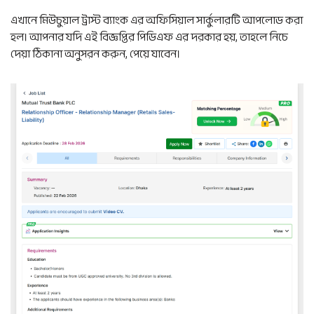
এখানে মিউচুয়াল ট্রাস্ট ব্যাংক এর অফিসিয়াল সার্কুলারটি আপলোড করা
হল। আপনার যদি এই বিজ্ঞপ্তির পিডিএফ এর দরকার হয়, তাহলে নিচে
দেয়া ঠিকানা অনুসরন করুন, পেয়ে যাবেন।