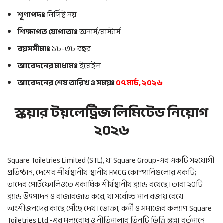
শূণ্যপদঃ
নির্দিষ্ট নয়
শিক্ষাগত যোগ্যতাঃ
অনার্স/মাস্টার্স
বয়সসীমাঃ
১৮-৩৮ বছর
আবেদনের মাধ্যমঃ
ইমেইল
আবেদনের শেষ তারিখ ও সময়ঃ
০৭ মার্চ, ২০২৬
স্কয়ার টয়লেট্রিজ লিমিটেড নিয়োগ
২০২৬
Square Toiletries Limited (STL), যা Square Group-এর একটি সহযোগী
প্রতিষ্ঠান, দেশের শীর্ষস্থানীয় স্থানীয় FMCG কোম্পানিগুলোর একটি;
তাদের পোর্টফোলিওতে একাধিক শীর্ষস্থানীয় ব্র্যান্ড রয়েছে। তারা ২০টি
ব্র্যান্ড উৎপাদন ও বাজারজাত করে, যা সর্বোচ্চ মান বজায় রেখে
অংশীজনদের কাছে পৌঁছে দেয়। ভোক্তা, কর্মী ও সমাজের কল্যাণ Square
Toiletries Ltd.-এর মূল্যবোধ ও নীতিমালার তিনটি ভিত্তি স্তম্ভ। বর্তমানে