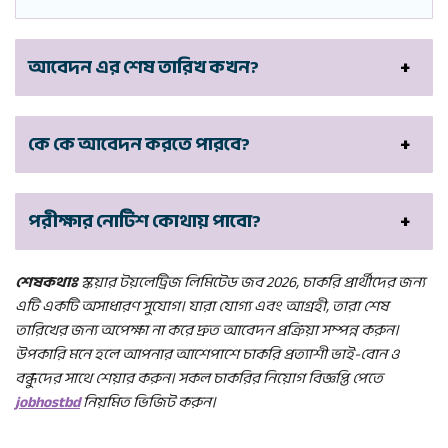
আবেদন
এর শেষ
তারিখ কখন?
কে কে
আবেদন
করতে
পারবে?
পরীক্ষার নোটিশ কোথায় পাবো?
শেষকথাঃ
স্কয়ার টয়লেট্রিজ লিমিটেড জব 2026, চাকরি প্রার্থীদের জন্য
এটি একটি অসাধারণ সুযোগ। যারা যোগ্য এবং আগ্রহী, তারা শেষ
তারিখের জন্য অপেক্ষা না করে দ্রুত আবেদন প্রক্রিয়া সম্পন্ন করুন।
উপকারি মনে হলে আপনার আশেপাশে চাকরি প্রত্যাশী ভাই-বোন ও
বন্ধুদের সাথে শেয়ার করুন। সকল চাকরির নিয়োগ বিজ্ঞপ্তি পেতে
jobhostbd
নিয়মিত ভিজিট করুন।