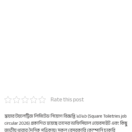
Rate this post
স্কয়ার টয়লেট্রিজ লিমিটেড নিয়োগ বিজ্ঞপ্তি ২০২৬ (Square Toiletries job
circular 2026) প্রকাশিত হয়েছে তাদের অফিসিয়াল ওয়েবসাইট এবং কিছু
জাতীয় ধারার দৈনিক পত্রিকায়। সকল বেসরকারি কোম্পানি চাকরি