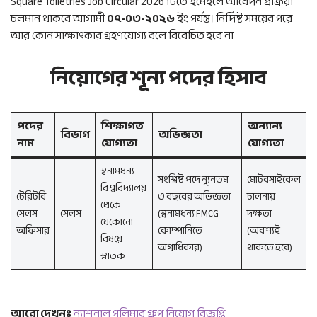
Square Toiletries Job Circular 2026 টিতে ইমেইলে আবেদন প্রক্রিয়া
চলমান থাকবে আগামী
০৭-০৩-২০২৬
ইং পর্যন্ত। নির্দিষ্ট সময়ের পরে
আর কোন সাক্ষাৎকার গ্রহণযোগ্য বলে বিবেচিত হবে না
নিয়োগের শূন্য পদের হিসাব
পদের
শিক্ষাগত
অন্যান্য
বিভাগ
অভিজ্ঞতা
নাম
যোগ্যতা
যোগ্যতা
স্বনামধন্য
সংশ্লিষ্ট পদে ন্যূনতম
মোটরসাইকেল
বিশ্ববিদ্যালয়
টেরিটরি
৩ বছরের অভিজ্ঞতা
চালনায়
থেকে
সেলস
সেলস
(স্বনামধন্য FMCG
দক্ষতা
যেকোনো
অফিসার
কোম্পানিতে
(অবশ্যই
বিষয়ে
অগ্রাধিকার)
থাকতে হবে)
স্নাতক
আরো দেখুনঃ
ন্যাশনাল পলিমার গ্রুপ নিয়োগ বিজ্ঞপ্তি