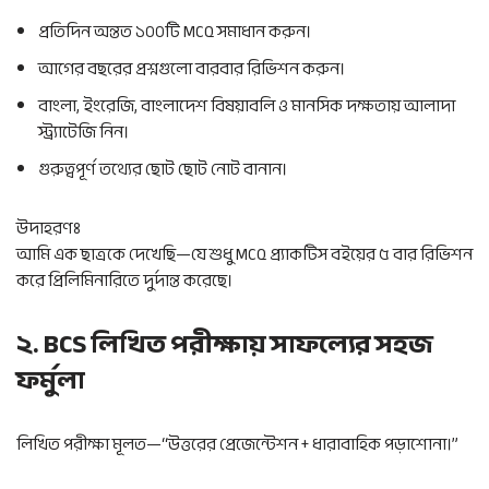
প্রতিদিন অন্তত ১০০টি MCQ সমাধান করুন।
আগের বছরের প্রশ্নগুলো বারবার রিভিশন করুন।
বাংলা, ইংরেজি, বাংলাদেশ বিষয়াবলি ও মানসিক দক্ষতায় আলাদা
স্ট্র্যাটেজি নিন।
গুরুত্বপূর্ণ তথ্যের ছোট ছোট নোট বানান।
উদাহরণঃ
আমি এক ছাত্রকে দেখেছি—যে শুধু MCQ প্র্যাকটিস বইয়ের ৫ বার রিভিশন
করে প্রিলিমিনারিতে দুর্দান্ত করেছে।
২. BCS লিখিত পরীক্ষায় সাফল্যের সহজ
ফর্মুলা
লিখিত পরীক্ষা মূলত—“উত্তরের প্রেজেন্টেশন + ধারাবাহিক পড়াশোনা।”