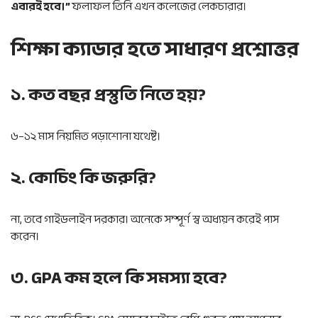
এবারই হবে।”
ফলাফল তিনি এখন কলেজের লেকচারার।
শিক্ষা ক্যাডার হতে সাধারণ প্রশ্নোত্তর
১. কত বছর প্রস্তুতি নিতে হয়?
৬–১২ মাস নিয়মিত পড়াশোনা যথেষ্ট।
২. কোচিং কি জরুরি?
না, তবে গাইডলাইন দরকার। অনেকে সম্পূর্ণ স্ব অধ্যয়ন করেই পাস
করেন।
৩. GPA কম হলে কি সমস্যা হবে?