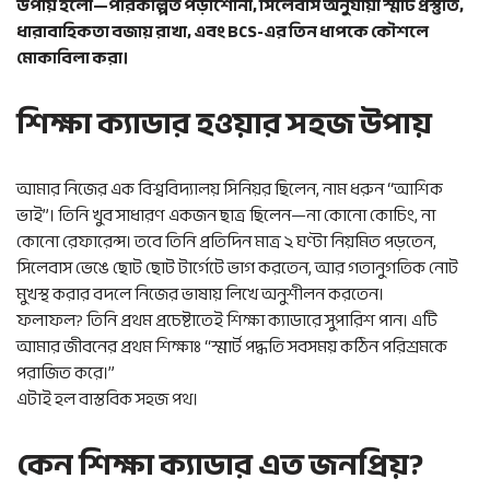
উপায় হলো—পরিকল্পিত পড়াশোনা, সিলেবাস অনুযায়ী স্মার্ট প্রস্তুতি,
ধারাবাহিকতা বজায় রাখা, এবং BCS-এর তিন ধাপকে কৌশলে
মোকাবিলা করা।
শিক্ষা ক্যাডার হওয়ার সহজ উপায়
আমার নিজের এক বিশ্ববিদ্যালয় সিনিয়র ছিলেন, নাম ধরুন “আশিক
ভাই”। তিনি খুব সাধারণ একজন ছাত্র ছিলেন—না কোনো কোচিং, না
কোনো রেফারেন্স। তবে তিনি প্রতিদিন মাত্র ২ ঘণ্টা নিয়মিত পড়তেন,
সিলেবাস ভেঙে ছোট ছোট টার্গেটে ভাগ করতেন, আর গতানুগতিক নোট
মুখস্থ করার বদলে নিজের ভাষায় লিখে অনুশীলন করতেন।
ফলাফল? তিনি প্রথম প্রচেষ্টাতেই শিক্ষা ক্যাডারে সুপারিশ পান। এটি
আমার জীবনের প্রথম শিক্ষাঃ “স্মার্ট পদ্ধতি সবসময় কঠিন পরিশ্রমকে
পরাজিত করে।”
এটাই হল বাস্তবিক সহজ পথ।
কেন শিক্ষা ক্যাডার এত জনপ্রিয়?