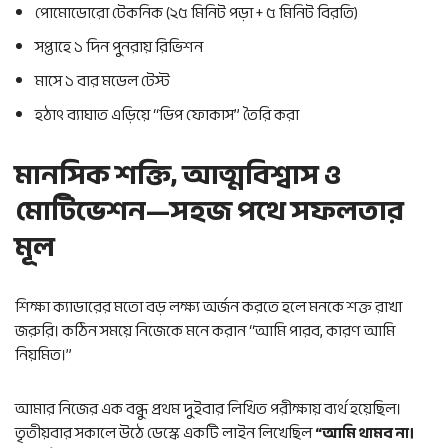
পোমোডোরো টেকনিক (২৫ মিনিট পড়া + ৫ মিনিট বিরতি)
সপ্তাহে ১ দিন পুনরায় রিভিশন
মাসে ১ বার মডেল টেস্ট
হঠাৎ ব্যাঘাত এড়িয়ে “ডিপ ফোকাস” তৈরি করা
মানসিক শক্তি, আত্মবিশ্বাস ও
মোটিভেশন—সহজ পথে সফলতার
মূল
শিক্ষা ক্যাডারের মতো বড় লক্ষ্য অর্জন করতে হলে মনকে শক্ত রাখা
জরুরি। কঠিন সময়ে নিজেকে মনে করান “আমি পারব, কারণ আমি
নিয়মিত।”
আমার নিজের এক বন্ধু প্রথম দুইবার লিখিত পরীক্ষায় ব্যর্থ হয়েছিল।
তৃতীয়বার সকালে উঠে ডেস্কে একটি লাইন লিখেছিল
“আমি থামব না।