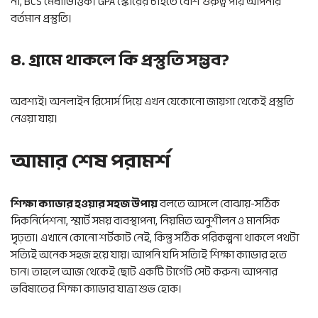
না, BCS মেধাভিত্তিক। GPA স্কোরের চাইতে বেশি গুরুত্ব পায় আপনার
বর্তমান প্রস্তুতি।
৪. গ্রামে থাকলে কি প্রস্তুতি সম্ভব?
অবশ্যই। অনলাইন রিসোর্স দিয়ে এখন যেকোনো জায়গা থেকেই প্রস্তুতি
নেওয়া যায়।
আমার শেষ পরামর্শ
শিক্ষা ক্যাডার হওয়ার সহজ উপায়
বলতে আসলে বোঝায়-সঠিক
দিকনির্দেশনা, স্মার্ট সময় ব্যবস্থাপনা, নিয়মিত অনুশীলন ও মানসিক
দৃঢ়তা। এখানে কোনো শর্টকাট নেই, কিন্তু সঠিক পরিকল্পনা থাকলে পথটা
সত্যিই অনেক সহজ হয়ে যায়। আপনি যদি সত্যিই শিক্ষা ক্যাডার হতে
চান। তাহলে আজ থেকেই ছোট একটি টার্গেট সেট করুন। আপনার
ভবিষ্যতের শিক্ষা ক্যাডার যাত্রা শুভ হোক।