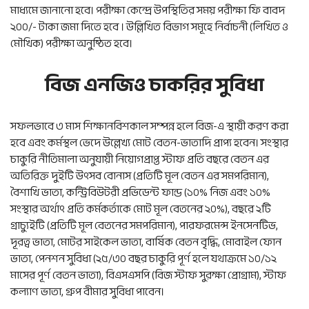
মাধ্যমে জানানো হবে। পরীক্ষা কেন্দ্রে উপস্থিতির সময় পরীক্ষা ফি বাবদ
২০০/- টাকা জমা দিতে হবে । উল্লিখিত বিভাগ সমূহে নির্বাচনী (লিখিত ও
মৌখিক) পরীক্ষা অনুষ্ঠিত হবে।
বিজ এনজিও চাকরির সুবিধা
সফলভাবে ৩ মাস শিক্ষানবিশকাল সম্পন্ন হলে বিজ-এ স্থায়ী করণ করা
হবে এবং কর্মস্থল ভেদে উল্লেখ্য মোট বেতন-ভাতাদি প্রাপ্য হবেন। সংস্থার
চাকুরি নীতিমালা অনুযায়ী নিয়োগপ্রাপ্ত স্টাফ প্রতি বছরে বেতন এর
অতিরিক্ত দুইটি উৎসব বোনাস (প্রতিটি মূল বেতন এর সমপরিমান),
বৈশাখি ভাতা, কন্ট্রিবিউটরী প্রভিডেন্ট ফান্ড (১০% নিজ এবং ১০%
সংস্থার অর্থাৎ প্রতি কর্মকর্তাকে মোট মূল বেতনের ২০%), বছরে ২টি
গ্রাচ্যুইটি (প্রতিটি মূল বেতনের সমপরিমান), পারফরমেন্স ইনসেনটিভ,
দূরত্ব ভাতা, মোটর সাইকেল ভাতা, বার্ষিক বেতন বৃদ্ধি, মোবাইল ফোন
ভাতা, পেনশন সুবিধা (২৫/৩০ বছর চাকুরি পূর্ণ হলে যথাক্রমে ১০/১২
মাসের পূর্ণ বেতন ভাতা), বিএসএসপি (বিজ স্টাফ সুরক্ষা প্রোগ্রাম), স্টাফ
কল্যাণ ভাতা, গ্রুপ বীমার সুবিধা পাবেন।