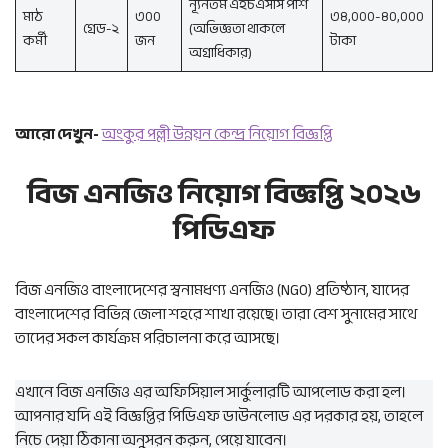
ন্যূনতম এইচএসসি পাশ
মাঠ
৩০০
৩৪,০০০-৪০,০০০
গ্রেড-২
(অভিজ্ঞতা থাকলে
কর্মী
জন
টাকা
অগ্রাধিকার)
আরো দেখুন-
অংকুর পল্লী উন্নয়ন কেন্দ্র নিয়োগ বিজ্ঞপ্তি
বিজ এনজিও নিয়োগ বিজ্ঞপ্তি ২০২৬
পিডিএফ
বিজ এনজিও বাংলাদেশের স্বনামধণ্য এনজিও (NGO) প্রতিষ্ঠান, যাদের
বাংলাদেশের বিভিন্ন জেলা শহরে শাখা রয়েছে। তারা বেশ সুনামের সাথে
তাদের সকল কার্যক্রম পরিচালনা করে আসছে।
এখানে বিজ এনজিও এর অফিসিয়াল সার্কুলারটি আপলোড করা হল।
আপনার যদি এই বিজ্ঞপ্তির পিডিএফ ডাউনলোড এর দরকার হয়, তাহলে
নিচে দেয়া ঠিকানা অনুসরন করুন, পেয়ে যাবেন।