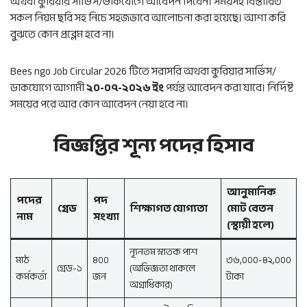
অথবা কুরিয়ার সার্ভিস/ডাকযোগে আবেদন দিবেন। সময়সহ বিস্তারিত
সকল নিয়ম ছবি সহ নিচে সহজভাবে আলোচনা করা হয়েছে। আশা করি
বুঝতে কোন প্রব্লেম হবে না।
Bees ngo Job Circular 2026 টিতে সরাসরি অথবা কুরিয়ার সার্ভিস/
ডাকযোগে আগামী
২০-০৭-২০২৬ ইং
পর্যন্ত আবেদন করা যাবে। নির্দিষ্ট
সময়ের পরে আর কোন আবেদন নেয়া হবে না।
বিজ্ঞপ্তির শূন্য পদের হিসাব
আনুমানিক
পদের
পদ
গ্রেড
শিক্ষাগত যোগ্যতা
মোট বেতন
নাম
সংখ্যা
(স্থায়ী হলে)
ন্যূনতম স্নাতক পাশ
মাঠ
৪০০
৩৬,০০০-৪২,০০০
গ্রেড-১
(অভিজ্ঞতা থাকলে
কর্মকর্তা
জন
টাকা
অগ্রাধিকার)