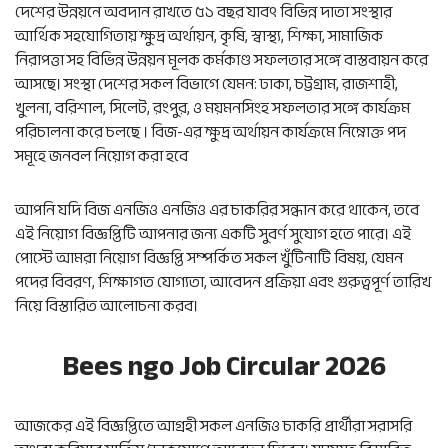
দেশের উন্নয়নে অবদান রাখতে ৫১ বছর যাবৎ বিভিন্ন দাতা সংস্থার
আর্থিক সহযোগিতায় ক্ষুদ্র অর্থায়ন, কৃষি, স্বাস্থ্য, শিক্ষা, সামাজিক
নিরাপত্তা সহ বিভিন্ন উন্নয়ন মূলক কর্মকাণ্ড সফলতার সঙ্গে বাস্তবায়ন করে
আসছে। সংস্থা দেশের সকল বিভাগে যেমন: ঢাকা, চট্টগ্রাম, রাজশাহী,
খুলনা, বরিশাল, সিলেট, রংপুর, ও ময়মনসিংহ সফলতার সঙ্গে কার্যক্রম
পরিচালনা করে চলছে । বিজ-এর ক্ষুদ্র অর্থায়ন কার্যক্রমে নিম্নোক্ত পদ
সমূহে জনবল নিয়োগ করা হবে
আপনি যদি বিজ এনজিও এনজিও এর চাকরির সন্ধান করে থাকেন, তবে
এই নিয়োগ বিজ্ঞপ্তিটি আপনার জন্য একটি সুবর্ণ সুযোগ হতে পারে। এই
পোস্টে আমরা নিয়োগ বিজ্ঞপ্তি সম্পর্কিত সকল খুঁটিনাটি বিষয়, যেমন
পদের বিবরণ, শিক্ষাগত যোগ্যতা, আবেদন প্রক্রিয়া এবং গুরুত্বপূর্ণ তারিখ
নিয়ে বিস্তারিত আলোচনা করব।
Bees ngo Job Circular 2026
আজকের এই বিজ্ঞপ্তিতে আগ্রহী সকল এনজিও চাকরি প্রার্থীরা সরাসরি