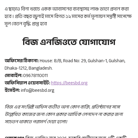
এ ছাড়াও বিনা খরচে একক আবাসনের ব্যবস্থাসহ লাঞ্চ ভাতা প্রদান করা
হবে । প্রতি বছর জুলাই মাসে বিগত ১২ মাসের কর্ম মূল্যায়ন সন্তুষ্টি সাপেক্ষে
মূল বেতন বৃদ্ধি প্রাপ্ত হবে
বিজ এনজিওতে যোগাযোগ
অফিসের ঠিকানা:
House: 8/B, Road No: 29, Gulshan-1, Gulshan,
Dhaka-1212, Bangladesh.
মোবাইল:
09678110011
অফিসিয়াল ওয়েবসাইট:
https://beesbd.org
ইমেইল:
info@beesbd.org
বিজ এর সংশ্লিষ্ট অফিস ব্যতীত অন্য কোন ব্যক্তি, প্রতিষ্ঠানের সঙ্গে
উল্লেখিত কাজের জন্য কোন প্রকার আর্থিক লেনদেন না করার জন্য
সচেতন থাকতে পরামর্শ দেয়া হলো।