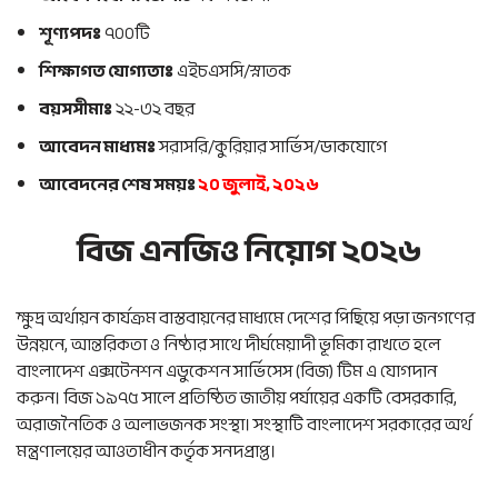
শূণ্যপদঃ
৭০০টি
শিক্ষাগত যোগ্যতাঃ
এইচএসসি/স্নাতক
বয়সসীমাঃ
২২-৩২ বছর
আবেদন মাধ্যমঃ
সরাসরি/কুরিয়ার সার্ভিস/ডাকযোগে
আবেদনের শেষ সময়ঃ
২০ জুলাই, ২০২৬
বিজ এনজিও নিয়োগ ২০২৬
ক্ষুদ্র অর্থায়ন কার্যক্রম বাস্তবায়নের মাধ্যমে দেশের পিছিয়ে পড়া জনগণের
উন্নয়নে, আন্তরিকতা ও নিষ্ঠার সাথে দীর্ঘমেয়াদী ভূমিকা রাখতে হলে
বাংলাদেশ এক্সটেনশন এডুকেশন সার্ভিসেস (বিজ) টিম এ যোগদান
করুন। বিজ ১৯৭৫ সালে প্রতিষ্ঠিত জাতীয় পর্যায়ের একটি বেসরকারি,
অরাজনৈতিক ও অলাভজনক সংস্থা। সংস্থাটি বাংলাদেশ সরকারের অর্থ
মন্ত্রণালয়ের আওতাধীন কর্তৃক সনদপ্রাপ্ত।