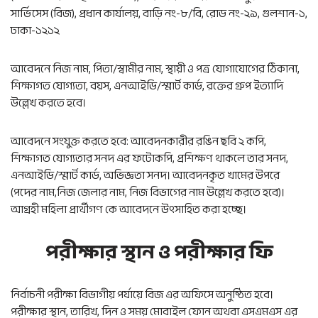
সার্ভিসেস (বিজ), প্রধান কার্যালয়, বাড়ি নং-৮/বি, রোড নং-২৯, গুলশান-১,
ঢাকা-১২১২
আবেদনে নিজ নাম, পিতা/স্বামীর নাম, স্থায়ী ও পত্র যোগাযোগের ঠিকানা,
শিক্ষাগত যোগ্যতা, বয়স, এনআইডি/স্মার্ট কার্ড, রক্তের গ্রুপ ইত্যাদি
উল্লেখ করতে হবে।
আবেদনে সংযুক্ত করতে হবে: আবেদনকারীর রঙিন ছবি ২ কপি,
শিক্ষাগত যোগ্যতার সনদ এর ফটোকপি, প্রশিক্ষণ থাকলে তার সনদ,
এনআইডি/স্মার্ট কার্ড, অভিজ্ঞতা সনদ। আবেদনকৃত খামের উপরে
(পদের নাম,নিজ জেলার নাম, নিজ বিভাগের নাম উল্লেখ করতে হবে)।
আগ্রহী মহিলা প্রার্থীগণ কে আবেদনে উৎসাহিত করা হচ্ছে।
পরীক্ষার স্থান ও পরীক্ষার ফি
নির্বাচনী পরীক্ষা বিভাগীয় পর্যায়ে বিজ এর অফিসে অনুষ্ঠিত হবে।
পরীক্ষার স্থান, তারিখ, দিন ও সময় মোবাইল ফোন অথবা এসএমএস এর