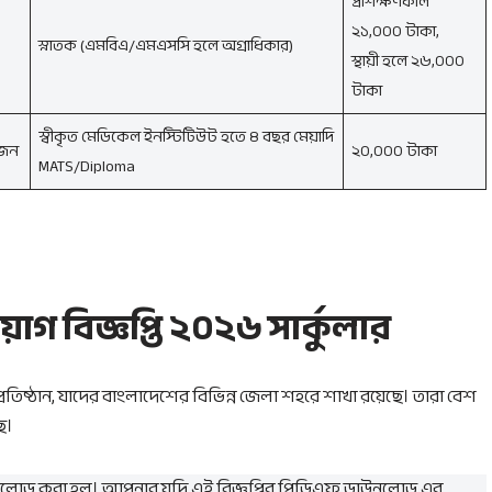
প্রশিক্ষণকাল
২১,০০০ টাকা,
স্নাতক (এমবিএ/এমএসসি হলে অগ্রাধিকার)
স্থায়ী হলে ২৬,০০০
টাকা
স্বীকৃত মেডিকেল ইনস্টিটিউট হতে ৪ বছর মেয়াদি
জন
২০,০০০ টাকা
MATS/Diploma
়োগ বিজ্ঞপ্তি ২০২৬ সার্কুলার
্রতিষ্ঠান, যাদের বাংলাদেশের বিভিন্ন জেলা শহরে শাখা রয়েছে। তারা বেশ
ে।
আপলোড করা হল। আপনার যদি এই বিজ্ঞপ্তির পিডিএফ ডাউনলোড এর