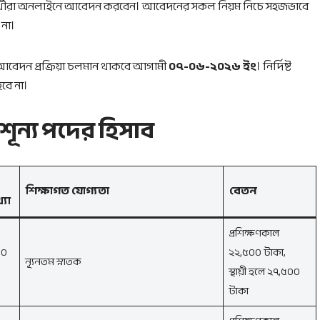
রার্থীরা অনলাইনে আবেদন করবেন। আবেদনের সকল নিয়ম নিচে সহজভাবে
না।
 আবেদন প্রক্রিয়া চলমান থাকবে আগামী
০৭-০৬-২০২৬ ইং
। নির্দিষ্ট
বে না।
র শূন্য পদের হিসাব
শিক্ষাগত যোগ্যতা
বেতন
্যা
প্রশিক্ষণকাল
০০
২২,৫০০ টাকা,
ন্যূনতম স্নাতক
স্থায়ী হলে ২৭,৫০০
টাকা