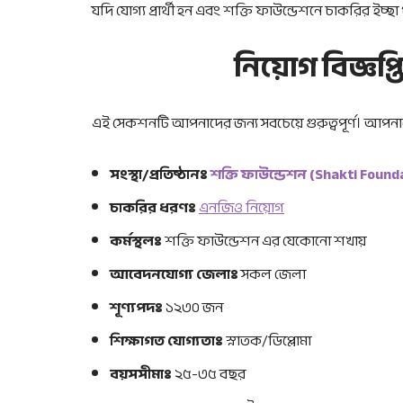
যদি যোগ্য প্রার্থী হন এবং শক্তি ফাউন্ডেশনে চাকরির ইচ্ছা
নিয়োগ বিজ্ঞপ্তি
এই সেকশনটি আপনাদের জন্য সবচেয়ে গুরুত্বপূর্ণ। আপনা
সংস্থা/প্রতিষ্ঠানঃ
শক্তি ফাউন্ডেশন (Shakti Found
চাকরির ধরণঃ
এনজিও নিয়োগ
কর্মস্থলঃ
শক্তি ফাউন্ডেশন এর যেকোনো শখায়
আবেদনযোগ্য জেলাঃ
সকল জেলা
শূণ্যপদঃ
১২৩০ জন
শিক্ষাগত যোগ্যতাঃ
স্নাতক/ডিপ্লোমা
বয়সসীমাঃ
২৫-৩৫ বছর