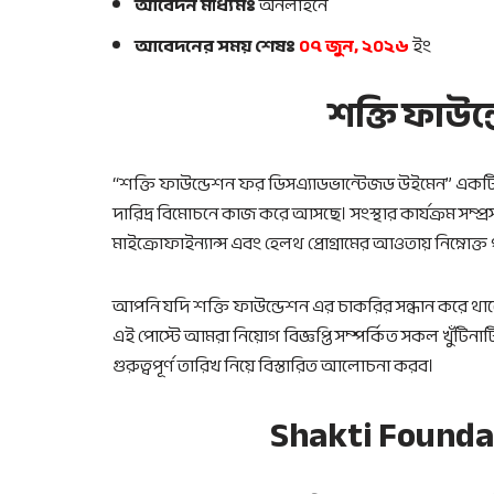
আবেদন মাধ্যমঃ
অনলাইনে
আবেদনের সময় শেষঃ
০৭ জুন, ২০২৬
ইং
শক্তি ফাউন
“শক্তি ফাউন্ডেশন ফর ডিসএ্যাডভান্টেজড উইমেন” একটি ব
দারিদ্র বিমোচনে কাজ করে আসছে। সংস্থার কার্যক্রম সম্প
মাইক্রোফাইন্যান্স এবং হেলথ প্রোগ্রামের আওতায় নিম্নোক্ত
আপনি যদি শক্তি ফাউন্ডেশন এর চাকরির সন্ধান করে থাকেন
এই পোস্টে আমরা নিয়োগ বিজ্ঞপ্তি সম্পর্কিত সকল খুঁটিনা
গুরুত্বপূর্ণ তারিখ নিয়ে বিস্তারিত আলোচনা করব।
Shakti Foundat