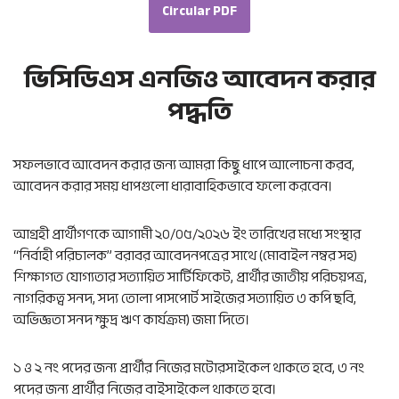
Circular PDF
ভিসিডিএস এনজিও আবেদন করার
পদ্ধতি
সফলভাবে আবেদন করার জন্য আমরা কিছু ধাপে আলোচনা করব,
আবেদন করার সময় ধাপগুলো ধারাবাহিকভাবে ফলো করবেন।
আগ্রহী প্রার্থীগণকে আগামী ২০/০৫/২০২৬ ইং তারিখের মধ্যে সংস্থার
“নির্বাহী পরিচালক” বরাবর আবেদনপত্রের সাথে (মোবাইল নম্বর সহ)
শিক্ষাগত যোগ্যতার সত্যায়িত সার্টিফিকেট, প্রার্থীর জাতীয় পরিচয়পত্র,
নাগরিকত্ব সনদ, সদ্য তোলা পাসপোর্ট সাইজের সত্যায়িত ৩ কপি ছবি,
অভিজ্ঞতা সনদ ক্ষুদ্র ঋণ কার্যক্রম) জমা দিতে।
১ ও ২ নং পদের জন্য প্রার্থীর নিজের মটোরসাইকেল থাকতে হবে, ৩ নং
পদের জন্য প্রার্থীর নিজের বাইসাইকেল থাকতে হবে।