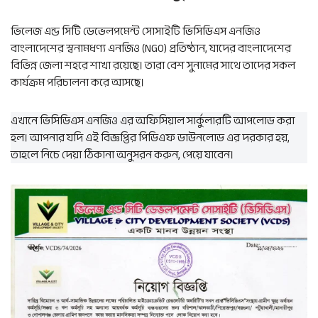
ভিলেজ এন্ড সিটি ডেভেলপমেন্ট সোসাইটি ভিসিডিএস এনজিও
বাংলাদেশের স্বনামধণ্য এনজিও (NGO) প্রতিষ্ঠান, যাদের বাংলাদেশের
বিভিন্ন জেলা শহরে শাখা রয়েছে। তারা বেশ সুনামের সাথে তাদের সকল
কার্যক্রম পরিচালনা করে আসছে।
এখানে ভিসিডিএস এনজিও এর অফিসিয়াল সার্কুলারটি আপলোড করা
হল। আপনার যদি এই বিজ্ঞপ্তির পিডিএফ ডাউনলোড এর দরকার হয়,
তাহলে নিচে দেয়া ঠিকানা অনুসরন করুন, পেয়ে যাবেন।