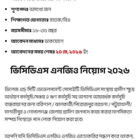
শূণ্যপদঃ
অসংখ্য জন
শিক্ষাগত যোগ্যতাঃ
স্নাতক/বিএ
বয়সসীমাঃ
১৮-৩৫ বছর
আবেদন মাধ্যমঃ
ডাকযোগে
আবেদনের সময় শেষঃ
২০ মে, ২০২৬
ইং
ভিসিডিএস এনজিও নিয়োগ ২০২৬
ভিলেজ এন্ড সিটি ডেভেলপমেন্ট সোসাইটি ভিসিডিএস সংস্থায় গ্রামীণ ক্ষুদ্র
অর্থায়ন কর্মসূচি/সঞ্চয় ও ঋণ কর্মসূচি সহ অন্যান্য আয়বর্ধক কর্মসূচি
বাস্তবায়নের জন্য বরিশাল / ঝালকাঠী/পিরোজপুর বরগুনা / পটুয়াখালী/
মানারীপুর ও গোপালগঞ্জ জেলায় গ্রামিণ জনপদে কাজ করার মানসিকতা
সম্পন্ন নিন্মোক্ত পদে লোক নিয়োগ করা হবে।
আপনি যদি ভিসিডিএস এনজিও এনজিও এর চাকরির সন্ধান করে থাকেন,