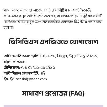
সাক্ষাৎকার এর সময় আবেদনকারীর সংশ্লিষ্ট সকল সার্টিফিকেট/
কাগজপত্রের মূল কপি প্রদর্শন করতে হবে। সাক্ষাৎকার সংশ্লিষ্ট সকল সার্টি
কেট/কাগজপত্রের মূল অংশগ্রহণকারীকে কোনরূপ টিএ/ডিএ প্রদান করা
হবে না।
ভিসিডিএস এনজিওতে যোগাযোগ
অফিসের ঠিকানা:
হোল্ডিং নং- ৮৫৮, নিমন্ত্রণ, উত্তর সি এন্ড বি রোড,
বরিশাল-৮২০০
টেলিফোন:
+৮৮ ০১৭১১-৫৮৫৭৬৬
অফিসিয়াল ওয়েবসাইট:
নাই
ইমেইল:
vcdsbd@yahoo.com
সাধারণ প্রশ্নোত্তর (FAQ)