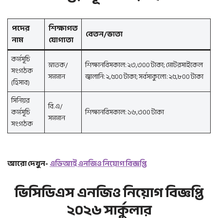
পদের
শিক্ষাগত
বেতন/ভাতা
নাম
যোগ্যতা
কর্মসূচি
স্নাতক/
শিক্ষানবিসকাল: ২৩,৩০০ টাকা; মোটরসাইকেল
সংগঠক
সমমান
জ্বালানি: ২,৫০০ টাকা; সর্বসাকুল্যে: ২৫,৮০০ টাকা
(হিসাব)
সিনিয়র
বি.এ/
কর্মসূচি
শিক্ষানবিসকাল: ১৬,৩০০ টাকা
সমমান
সংগঠক
আরো দেখুন-
এডিআই এনজিও নিয়োগ বিজ্ঞপ্তি
ভিসিডিএস এনজিও নিয়োগ বিজ্ঞপ্তি
২০২৬ সার্কুলার